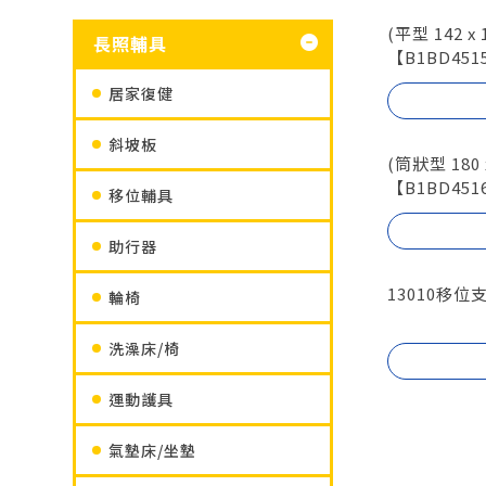
(平型 142 x
長照輔具
【B1BD451
居家復健
斜坡板
(筒狀型 180 
【B1BD451
移位輔具
助行器
13010移位
輪椅
洗澡床/椅
運動護具
氣墊床/坐墊