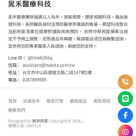
晁禾醫療團隊強調以人為本，發展健康、關懷相關科技。藉由復
健科技、長照輔具器材及預防醫學等儀器的推展，期望科技整合
及創新能落實在健康照護與疾病預防。 依照中華民國藥事法規
定不予網上銷售，若對產品有興趣，敬請電話或信箱聯繫諮詢，
並參照您的專業醫事人員諮詢，謝謝您的支持。
@hhk6256q
assistant@habitz.com.tw
台北市中山區建國北路二段147號1樓
0287899985
首頁
認識晁禾
獨家代理
嚴選產品
實用資訊
聯繫我們
Designed by
揚京快客
Copyright © 2026
..
累積人氣: 1087516