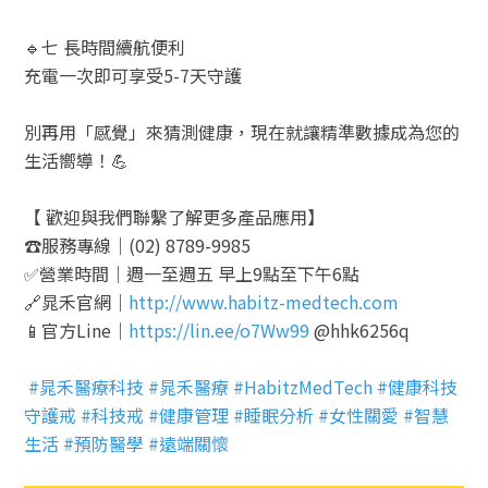
🔹七 長時間續航便利
充電一次即可享受5-7天守護
別再用「感覺」來猜測健康，現在就讓精準數據成為您的
生活嚮導！💪
【 歡迎與我們聯繫了解更多產品應用】
☎️服務專線｜(02) 8789-9985
✅營業時間｜週一至週五 早上9點至下午6點
🔗晁禾官網｜
http://www.habitz-medtech.com
📱官方Line｜
https://lin.ee/o7Ww99
@hhk6256q
#晁禾醫療科技 #晁禾醫療 #HabitzMedTech #健康科技
守護戒 #科技戒 #健康管理 #睡眠分析 #女性關愛 #智慧
生活 #預防醫學 #遠端關懷