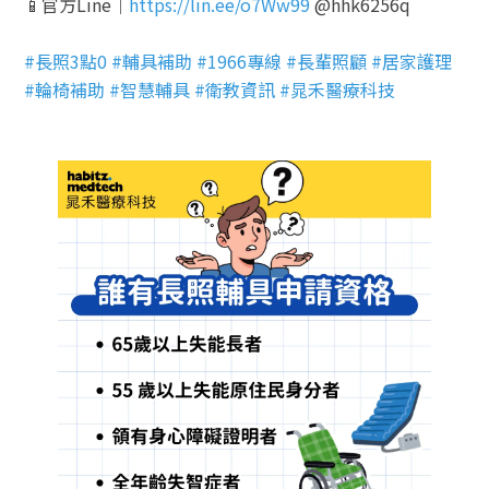
📱官方Line｜
https://lin.ee/o7Ww99
@hhk6256q
#長照3點0 #輔具補助 #1966專線 #長輩照顧 #居家護理
#輪椅補助 #智慧輔具 #衛教資訊 #晁禾醫療科技