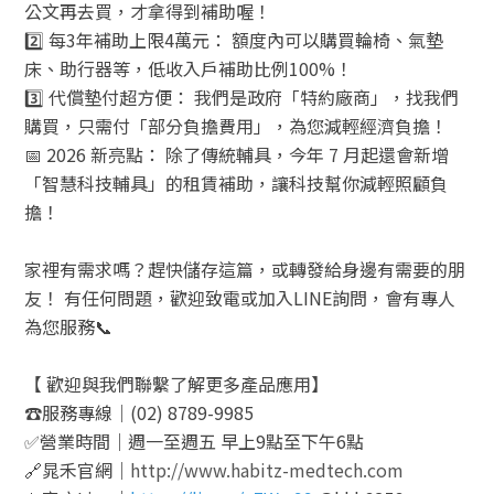
公文再去買，才拿得到補助喔！
2️⃣ 每3年補助上限4萬元： 額度內可以購買輪椅、氣墊
床、助行器等，低收入戶補助比例100%！
3️⃣ 代償墊付超方便： 我們是政府「特約廠商」，找我們
購買，只需付「部分負擔費用」，為您減輕經濟負擔！
📅 2026 新亮點： 除了傳統輔具，今年 7 月起還會新增
「智慧科技輔具」的租賃補助，讓科技幫你減輕照顧負
擔！
家裡有需求嗎？趕快儲存這篇，或轉發給身邊有需要的朋
友！ 有任何問題，歡迎致電或加入LINE詢問，會有專人
為您服務📞
【 歡迎與我們聯繫了解更多產品應用】
☎️服務專線｜(02) 8789-9985
✅營業時間｜週一至週五 早上9點至下午6點
🔗晁禾官網｜
http://www.habitz-medtech.com